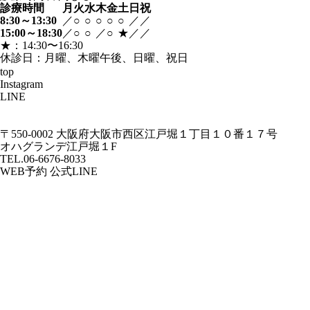
診療時間
月
火
水
木
金
土
日
祝
8:30～13:30
／
○
○
○
○
○
／
／
15:00～18:30
／
○
○
／
○
★
／
／
★：14:30〜16:30
休診日：月曜、木曜午後、日曜、祝日
top
Instagram
LINE
〒550-0002
大阪府大阪市西区江戸堀１丁目１０番１７号
オハグランデ江戸堀１F
TEL.06-6676-8033
WEB予約
公式LINE