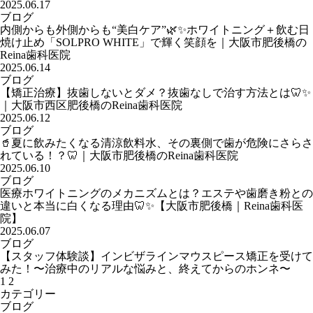
2025.06.17
ブログ
内側からも外側からも“美白ケア”🌿✨ホワイトニング＋飲む日
焼け止め「SOLPRO WHITE」で輝く笑顔を｜大阪市肥後橋の
Reina歯科医院
2025.06.14
ブログ
【矯正治療】抜歯しないとダメ？抜歯なしで治す方法とは🦷✨
｜大阪市西区肥後橋のReina歯科医院
2025.06.12
ブログ
🥤夏に飲みたくなる清涼飲料水、その裏側で歯が危険にさらさ
れている！？🦷｜大阪市肥後橋のReina歯科医院
2025.06.10
ブログ
医療ホワイトニングのメカニズムとは？エステや歯磨き粉との
違いと本当に白くなる理由🦷✨【大阪市肥後橋｜Reina歯科医
院】
2025.06.07
ブログ
【スタッフ体験談】インビザラインマウスピース矯正を受けて
みた！〜治療中のリアルな悩みと、終えてからのホンネ〜
1
2
カテゴリー
ブログ