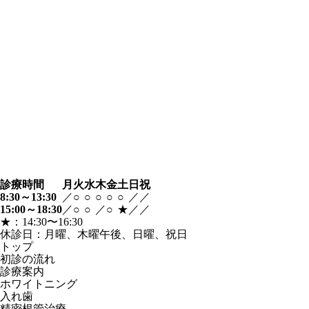
診療時間
月
火
水
木
金
土
日
祝
8:30～13:30
／
○
○
○
○
○
／
／
15:00～18:30
／
○
○
／
○
★
／
／
★：14:30〜16:30
休診日：月曜、木曜午後、日曜、祝日
トップ
初診の流れ
診療案内
ホワイトニング
入れ歯
精密根管治療