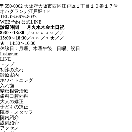
〒550-0002
大阪府大阪市西区江戸堀１丁目１０番１７号
オハグランデ江戸堀１F
TEL.06-6676-8033
WEB予約
公式LINE
診療時間
月
火
水
木
金
土
日
祝
8:30～13:30
／
○
○
○
○
○
／
／
15:00～18:30
／
○
○
／
○
★
／
／
★：14:30〜16:30
休診日：月曜、木曜午後、日曜、祝日
Instagram
LINE
トップ
初診の流れ
診療案内
ホワイトニング
入れ歯
精密根管治療
歯科口腔外科
大人の矯正
子どもの矯正
院長・スタッフ
院内紹介
設備紹介
アクセス