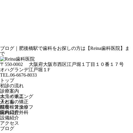
ブログ｜肥後橋駅で歯科をお探しの方は【Reina歯科医院】ま
で
〒550-0002
大阪府大阪市西区江戸堀１丁目１０番１７号
オハグランデ江戸堀１F
TEL.06-6676-8033
トップ
初診の流れ
診療案内
ホワイトニング
大人の矯正
入れ歯
子どもの矯正
精密根管治療
院長・スタッフ
歯科口腔外科
院内紹介
設備紹介
アクセス
ブログ