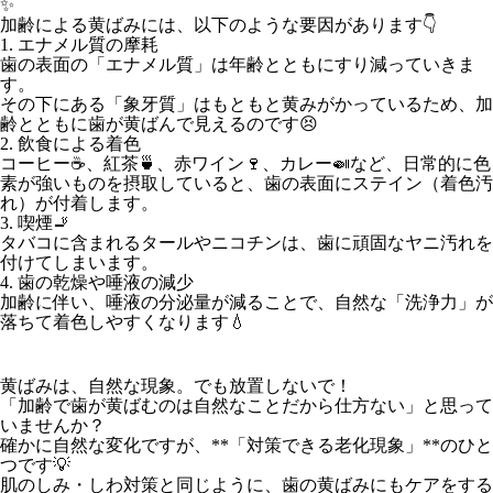
✨
加齢による黄ばみには、以下のような要因があります👇
1. エナメル質の摩耗
歯の表面の「エナメル質」は年齢とともにすり減っていきま
す。
その下にある「象牙質」はもともと黄みがかっているため、加
齢とともに歯が黄ばんで見えるのです😣
2. 飲食による着色
コーヒー☕、紅茶🍵、赤ワイン🍷、カレー🍛など、日常的に色
素が強いものを摂取していると、歯の表面にステイン（着色汚
れ）が付着します。
3. 喫煙🚬
タバコに含まれるタールやニコチンは、歯に頑固なヤニ汚れを
付けてしまいます。
4. 歯の乾燥や唾液の減少
加齢に伴い、唾液の分泌量が減ることで、自然な「洗浄力」が
落ちて着色しやすくなります💧
黄ばみは、自然な現象。でも放置しないで！
「加齢で歯が黄ばむのは自然なことだから仕方ない」と思って
いませんか？
確かに自然な変化ですが、**「対策できる老化現象」**のひと
つです💡
肌のしみ・しわ対策と同じように、歯の黄ばみにもケアをする