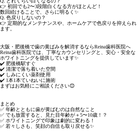
Q. どれくらい白くなるの？
👉 初回でも2〜3段階白くなる方がほとんど！
数回続けることで、さらに明るく✨
Q. 色戻りしないの？
👉 定期的なメンテナンスや、ホームケアで色戻りを抑えられ
ます。
大阪・肥後橋で歯の黄ばみを解消するならReina歯科医院へ
Reina歯科医院では、丁寧なカウンセリングと、安心・安全な
ホワイトニングを提供しています✨
✔️ 肥後橋駅すぐ
✔️ 清潔で落ち着いた空間
✔️ しみにくい薬剤使用
✔️ 1本1本ていねいに施術
まずはお気軽にご相談ください😊
まとめ
✅ 年齢とともに歯が黄ばむのは自然なこと
✅ でも放置すると、見た目年齢が＋5〜10歳！？
✅ ホワイトニングで印象は劇的に変わる！
✅ 若々しさも、笑顔の自信も取り戻せる✨