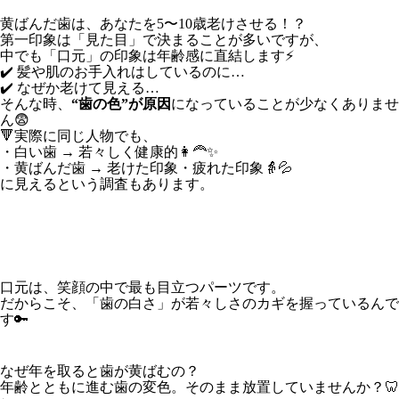
黄ばんだ歯は、あなたを5〜10歳老けさせる！？
第一印象は「見た目」で決まることが多いですが、
中でも「口元」の印象は年齢感に直結します⚡
✔️ 髪や肌のお手入れはしているのに…
✔️ なぜか老けて見える…
そんな時、
“歯の色”が原因
になっていることが少なくありませ
ん😨
🔻実際に同じ人物でも、
・白い歯 → 若々しく健康的👩‍🦰✨
・黄ばんだ歯 → 老けた印象・疲れた印象👵💦
に見えるという調査もあります。
口元は、笑顔の中で最も目立つパーツです。
だからこそ、「歯の白さ」が若々しさのカギを握っているんで
す🔑
なぜ年を取ると歯が黄ばむの？
年齢とともに進む歯の変色。そのまま放置していませんか？🦷