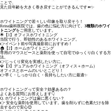
ことで、
見た目年齢を大きく巻き戻すことができるんです⏪✨
ホワイトニングで若々しい印象を取り戻そう！
Reina歯科医院では、歯の色に悩む方に向けて、
3種類のホワイ
トニング
をご用意しています。
🌟【1】オフィスホワイトニング
当院で行う、即効性のあるホワイトニング。
👉イベント前や写真撮影前におすすめ！
🏠【2】ホームホワイトニング
専用のマウスピースと薬剤を使って自宅でゆっくり白くする方
法。
👉じっくり変化を実感したい方に。
💎【3】デュアルホワイトニング（オフィス＋ホーム）
オフィスとホームのいいとこどり！
👉早く・しっかり白く・長持ちしたい方に最適✨
ホワイトニングって安全？効果あるの？
よくある質問にお答えします👇
Q. ホワイトニングは歯に悪くない？
👉 安全な薬剤を使用しています。歯を削らずに色素だけを除
去するので安心😊