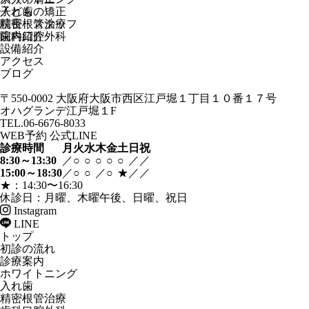
入れ歯
子どもの矯正
精密根管治療
院長・スタッフ
歯科口腔外科
院内紹介
設備紹介
アクセス
ブログ
〒550-0002
大阪府大阪市西区江戸堀１丁目１０番１７号
オハグランデ江戸堀１F
TEL.06-6676-8033
WEB予約
公式LINE
診療時間
月
火
水
木
金
土
日
祝
8:30～13:30
／
○
○
○
○
○
／
／
15:00～18:30
／
○
○
／
○
★
／
／
★：14:30〜16:30
休診日：月曜、木曜午後、日曜、祝日
Instagram
LINE
トップ
初診の流れ
診療案内
ホワイトニング
入れ歯
精密根管治療