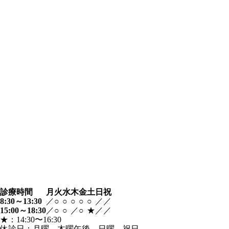
診療時間
月
火
水
木
金
土
日
祝
8:30～13:30
／
○
○
○
○
○
／
／
15:00～18:30
／
○
○
／
○
★
／
／
★：14:30〜16:30
休診日：月曜、木曜午後、日曜、祝日