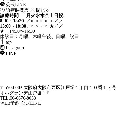
公式
LINE
診療時間表
閉じる
診療時間
月
火
水
木
金
土
日
祝
8:30～13:30
／
○
○
○
○
○
／
／
15:00～18:30
／
○
○
／
○
★
／
／
★：14:30〜16:30
休診日：月曜、木曜午後、日曜、祝日
top
Instagram
LINE
〒550-0002
大阪府大阪市西区江戸堀１丁目１０番１７号
オハグランデ江戸堀１F
TEL.06-6676-8033
WEB予約
公式LINE