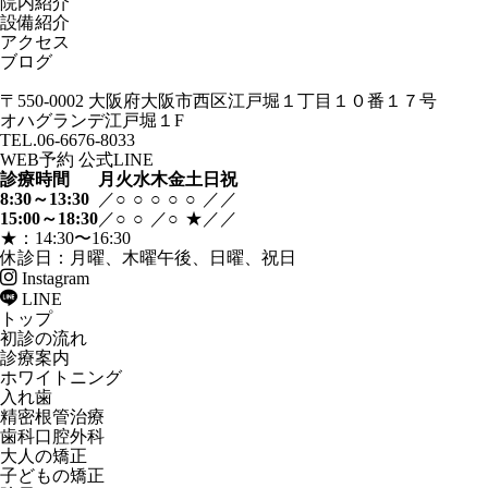
院内紹介
設備紹介
アクセス
ブログ
〒550-0002
大阪府大阪市西区江戸堀１丁目１０番１７号
オハグランデ江戸堀１F
TEL.06-6676-8033
WEB予約
公式LINE
診療時間
月
火
水
木
金
土
日
祝
8:30～13:30
／
○
○
○
○
○
／
／
15:00～18:30
／
○
○
／
○
★
／
／
★：14:30〜16:30
休診日：月曜、木曜午後、日曜、祝日
Instagram
LINE
トップ
初診の流れ
診療案内
ホワイトニング
入れ歯
精密根管治療
歯科口腔外科
大人の矯正
子どもの矯正