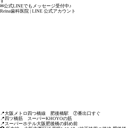
す
✉公式LINEでもメッセージ受付中♪
Reina歯科医院 | LINE 公式アカウント
📍大阪メトロ四つ橋線 肥後橋駅 ⑦番出口すぐ
📍四ツ橋筋 スーパーKHOYOの筋
📍スーパーホテル大阪肥後橋の斜め前